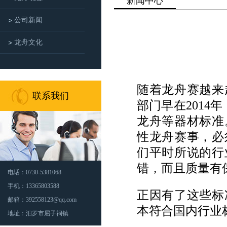
新闻中心
公司新闻
龙舟文化
随着
龙舟赛
越来
联系我们
部门早在2014
龙舟
等器材标准
性龙舟赛事，必
们平时所说的行
错，而且质量有
电话：0730-5381068
手机：13365803588
正因有了这些标
邮箱：392558123@qq.com
本符合国内行业
地址：汨罗市屈子祠镇