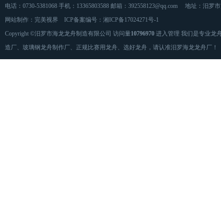
电话：0730-5381068 手机：13365803588 邮箱：392558123@qq.com 地址：汨
网站制作：
完美视界
ICP备案编号：
湘ICP备17024271号-1
Copyright ©汨罗市海龙龙舟制造有限公司 访问量
10796970
进入管理 我们是专业龙
造厂、玻璃钢龙舟制作厂、正规比赛用龙舟、选好龙舟，请认准汨罗海龙龙舟厂！